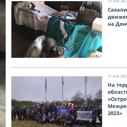
23 мая 2023
Сахали
движен
на Дон
21 мая 2023
На тер
област
«Oстро
Межре
2023»