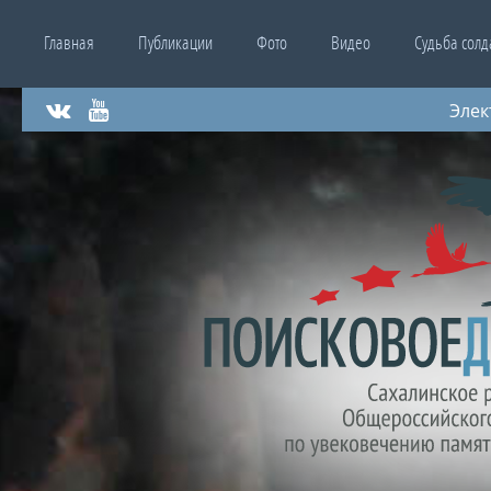
Главная
Публикации
Фото
Видео
Судьба солд
v
Y
Элек