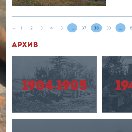
1
2
3
4
5
...
37
38
39
...
←
АРХИВ
1904-1905
19